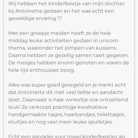
o
r
p
Wij hebben het kinderfeestje van mijn dochter
bij Antoinette gedaan en het was echt een
k
a
p
geweldige ervaring 🤍
m
Met een groepje meiden heeft ze de hele
middag leuke activiteiten gedaan in unicorn
thema, waaronder het pimpen van kussens.
Daarna hebben ze gezellig samen taart gegeten.
De meisjes hebben enorm genoten en waren de
hele tijd enthousiast bezig.
Alles was super goed geregeld en je merkt echt
dat Antoinette dit met veel liefde en aandacht
doet. Daarnaast is haar winkeltje ook ontzettend
leuk! Ze verkoopt prachtige kwalitatieve
handgemaakte tasjes, haarbandjes, toilettasjes,
etuitjes en nog veel meer leuke spulletjes.
Echt een aanrader voor zowel kinderfeestjes als