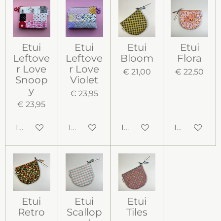
Etui
Etui
Etui
Etui
Leftove
Leftove
Bloom
Flora
r Love
r Love
€ 21,00
€ 22,50
Snoop
Violet
y
€ 23,95
€ 23,95
In winkelwagen
In winkelwagen
In winkelwagen
In winkelw
Etui
Etui
Etui
Retro
Scallop
Tiles