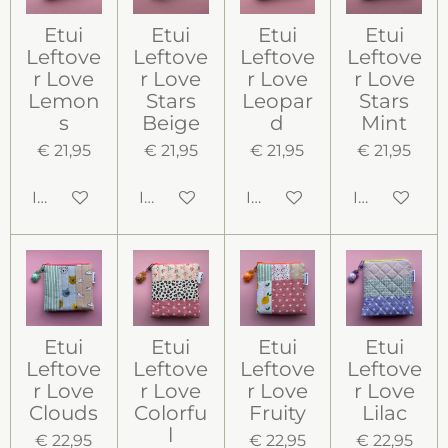
Etui
Etui
Etui
Etui
Leftove
Leftove
Leftove
Leftove
r Love
r Love
r Love
r Love
Lemon
Stars
Leopar
Stars
s
Beige
d
Mint
€ 21,95
€ 21,95
€ 21,95
€ 21,95
In winkelwagen
In winkelwagen
In winkelwagen
In winkelw
Etui
Etui
Etui
Etui
Leftove
Leftove
Leftove
Leftove
r Love
r Love
r Love
r Love
Clouds
Colorfu
Fruity
Lilac
l
€ 22,95
€ 22,95
€ 22,95