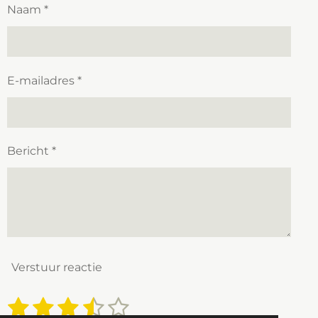
Naam *
E-mailadres *
Bericht *
Verstuur reactie
1
2
3
4
5
S
R
t