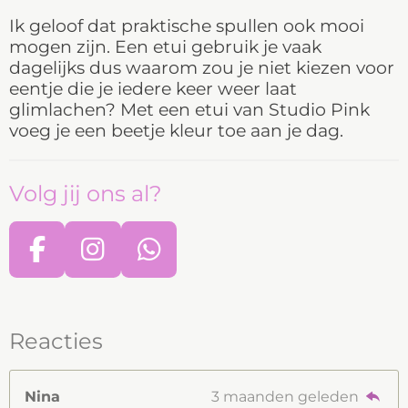
Ik geloof dat praktische spullen ook mooi
mogen zijn. Een etui gebruik je vaak
dagelijks dus waarom zou je niet kiezen voor
eentje die je iedere keer weer laat
glimlachen? Met een etui van Studio Pink
voeg je een beetje kleur toe aan je dag.
Volg jij ons al?
F
I
W
a
n
h
c
s
a
e
t
t
Reacties
b
a
s
o
g
A
Nina
3 maanden geleden