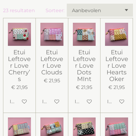
23 resultaten
Sorteer:
Etui
Etui
Etui
Etui
Leftove
Leftove
Leftove
Leftove
r Love
r Love
r Love
r Love
Cherry’
Clouds
Dots
Hearts
s
MInt
Oker
€ 21,95
€ 21,95
€ 21,95
€ 21,95
In winkelwagen
In winkelwagen
In winkelwagen
In winkelw