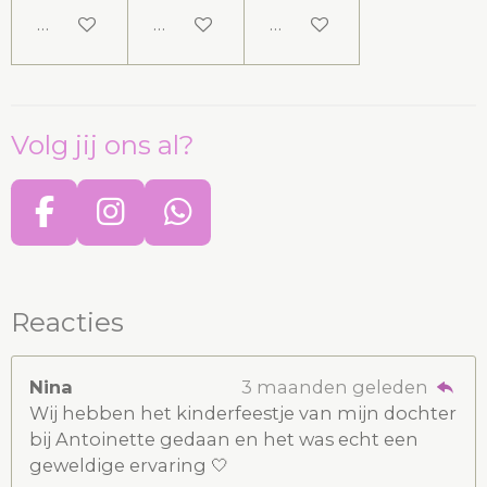
In winkelwagen
In winkelwagen
In winkelwagen
Volg jij ons al?
F
I
W
a
n
h
c
s
a
e
t
t
Reacties
b
a
s
o
g
A
Nina
3 maanden geleden
o
r
p
Wij hebben het kinderfeestje van mijn dochter
bij Antoinette gedaan en het was echt een
k
a
p
geweldige ervaring 🤍
m