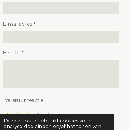
E-mailadres *
Bericht *
Verstuur reactie
1
2
3
4
5
S
R
Deze website gebruikt cookies voor
t
a
s
s
s
s
s
analyse-doeleinden en/of het tonen van
e
3 stemmen
t