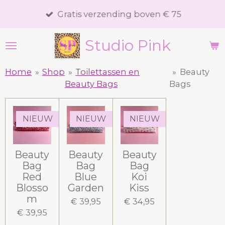
Ga
Gratis verzending boven € 75
direct
naar
Studio Pink
de
hoofdinhoud
Home
»
Shop
»
Toilettassen en
»
Beauty
Beauty Bags
Bags
NIEUW
NIEUW
NIEUW
Beauty
Beauty
Beauty
Bag
Bag
Bag
Red
Blue
Koi
Blosso
Garden
Kiss
m
€ 39,95
€ 34,95
€ 39,95