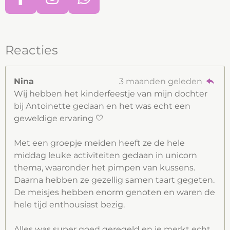
F
I
W
a
n
h
c
s
a
e
t
t
Reacties
b
a
s
o
g
A
Nina
3 maanden geleden
o
r
p
Wij hebben het kinderfeestje van mijn dochter
bij Antoinette gedaan en het was echt een
k
a
p
geweldige ervaring 🤍
m
Met een groepje meiden heeft ze de hele
middag leuke activiteiten gedaan in unicorn
thema, waaronder het pimpen van kussens.
Daarna hebben ze gezellig samen taart gegeten.
De meisjes hebben enorm genoten en waren de
hele tijd enthousiast bezig.
Alles was super goed geregeld en je merkt echt