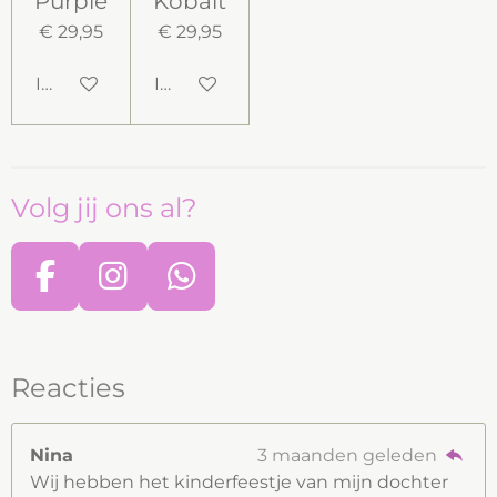
Purple
Kobalt
€ 29,95
€ 29,95
In winkelwagen
In winkelwagen
Volg jij ons al?
F
I
W
a
n
h
c
s
a
e
t
t
Reacties
b
a
s
o
g
A
Nina
3 maanden geleden
o
r
p
Wij hebben het kinderfeestje van mijn dochter