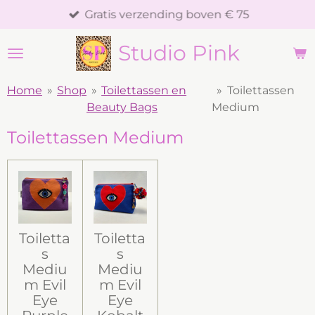
Gratis verzending boven € 75
Ga
direct
Studio Pink
naar
de
hoofdinhoud
Home
»
Shop
»
Toilettassen en
»
Toilettassen
Beauty Bags
Medium
Toilettassen Medium
Toiletta
Toiletta
s
s
Mediu
Mediu
m Evil
m Evil
Eye
Eye