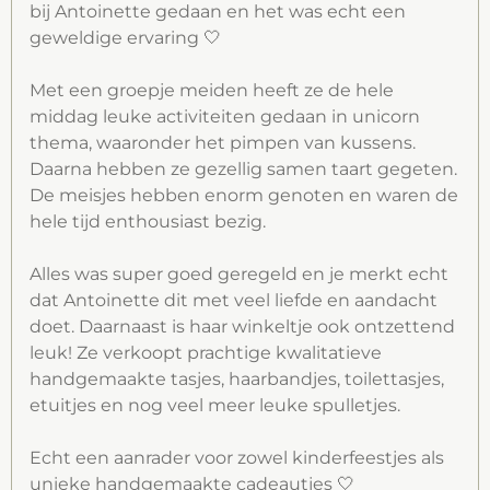
bij Antoinette gedaan en het was echt een
k
a
p
geweldige ervaring 🤍
m
Met een groepje meiden heeft ze de hele
middag leuke activiteiten gedaan in unicorn
thema, waaronder het pimpen van kussens.
Daarna hebben ze gezellig samen taart gegeten.
De meisjes hebben enorm genoten en waren de
hele tijd enthousiast bezig.
Alles was super goed geregeld en je merkt echt
dat Antoinette dit met veel liefde en aandacht
doet. Daarnaast is haar winkeltje ook ontzettend
leuk! Ze verkoopt prachtige kwalitatieve
handgemaakte tasjes, haarbandjes, toilettasjes,
etuitjes en nog veel meer leuke spulletjes.
Echt een aanrader voor zowel kinderfeestjes als
unieke handgemaakte cadeautjes 🤍