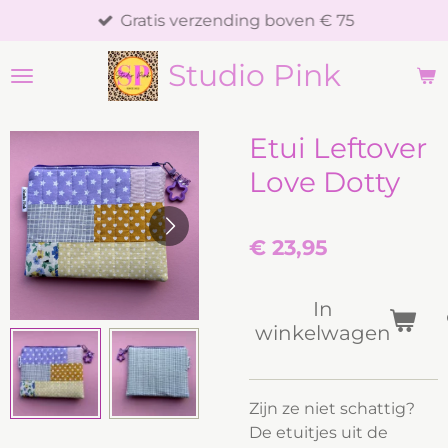
Gratis verzending boven € 75
Ga
direct
Studio Pink
naar
de
hoofdinhoud
Etui Leftover
Love Dotty
€ 23,95
In
winkelwagen
Zijn ze niet schattig?
De etuitjes uit de