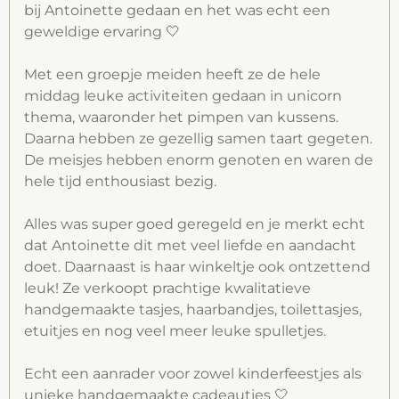
bij Antoinette gedaan en het was echt een
k
a
p
geweldige ervaring 🤍
m
Met een groepje meiden heeft ze de hele
middag leuke activiteiten gedaan in unicorn
thema, waaronder het pimpen van kussens.
Daarna hebben ze gezellig samen taart gegeten.
De meisjes hebben enorm genoten en waren de
hele tijd enthousiast bezig.
Alles was super goed geregeld en je merkt echt
dat Antoinette dit met veel liefde en aandacht
doet. Daarnaast is haar winkeltje ook ontzettend
leuk! Ze verkoopt prachtige kwalitatieve
handgemaakte tasjes, haarbandjes, toilettasjes,
etuitjes en nog veel meer leuke spulletjes.
Echt een aanrader voor zowel kinderfeestjes als
unieke handgemaakte cadeautjes 🤍