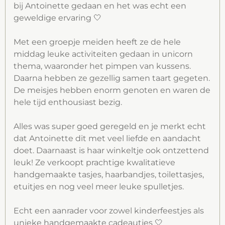
bij Antoinette gedaan en het was echt een
k
a
p
geweldige ervaring 🤍
m
Met een groepje meiden heeft ze de hele
middag leuke activiteiten gedaan in unicorn
thema, waaronder het pimpen van kussens.
Daarna hebben ze gezellig samen taart gegeten.
De meisjes hebben enorm genoten en waren de
hele tijd enthousiast bezig.
Alles was super goed geregeld en je merkt echt
dat Antoinette dit met veel liefde en aandacht
doet. Daarnaast is haar winkeltje ook ontzettend
leuk! Ze verkoopt prachtige kwalitatieve
handgemaakte tasjes, haarbandjes, toilettasjes,
etuitjes en nog veel meer leuke spulletjes.
Echt een aanrader voor zowel kinderfeestjes als
unieke handgemaakte cadeautjes 🤍