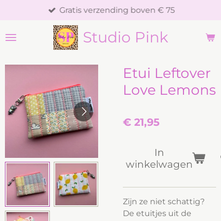
Gratis verzending boven € 75
Ga
direct
Studio Pink
naar
de
hoofdinhoud
Etui Leftover
Love Lemons
€ 21,95
In
winkelwagen
Zijn ze niet schattig?
De etuitjes uit de