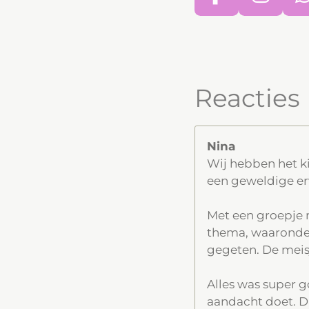
F
I
a
n
c
s
e
t
b
a
Reacties
o
g
o
r
k
a
Nina
Wij hebben het ki
m
een geweldige er
Met een groepje 
thema, waaronder
gegeten. De meis
Alles was super g
aandacht doet. Da