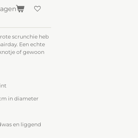
wagen
rote scrunchie heb
airday. Een echte
, knotje of gewoon
int
cm in diameter
dwas en liggend