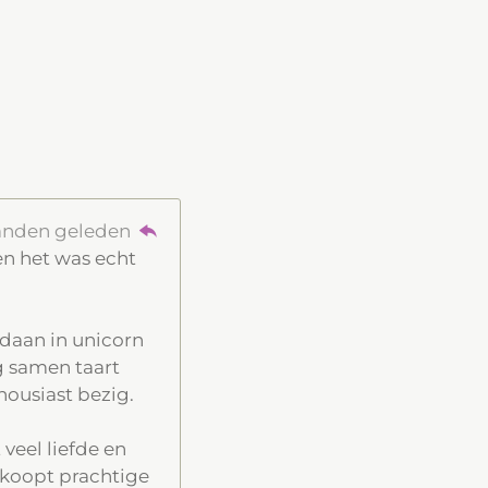
anden geleden
en het was echt
edaan in unicorn
g samen taart
ousiast bezig.
veel liefde en
rkoopt prachtige