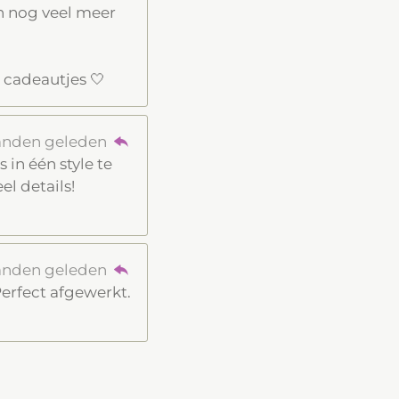
en nog veel meer
 cadeautjes 🤍
anden geleden
 in één style te
l details!
anden geleden
Perfect afgewerkt.