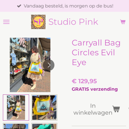
Vandaag besteld, is morgen op de bus!
Ga
direct
Studio Pink
naar
de
hoofdinhoud
Carryall Bag
Circles Evil
Eye
€ 129,95
GRATIS verzending
In
winkelwagen