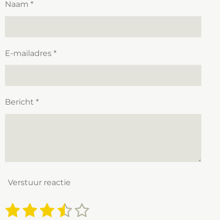
Naam *
E-mailadres *
Bericht *
Verstuur reactie
1
2
3
4
5
S
R
t