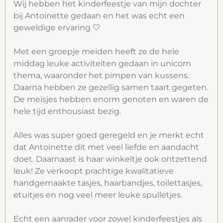
o
r
p
Wij hebben het kinderfeestje van mijn dochter
bij Antoinette gedaan en het was echt een
k
a
p
geweldige ervaring 🤍
m
Met een groepje meiden heeft ze de hele
middag leuke activiteiten gedaan in unicorn
thema, waaronder het pimpen van kussens.
Daarna hebben ze gezellig samen taart gegeten.
De meisjes hebben enorm genoten en waren de
hele tijd enthousiast bezig.
Alles was super goed geregeld en je merkt echt
dat Antoinette dit met veel liefde en aandacht
doet. Daarnaast is haar winkeltje ook ontzettend
leuk! Ze verkoopt prachtige kwalitatieve
handgemaakte tasjes, haarbandjes, toilettasjes,
etuitjes en nog veel meer leuke spulletjes.
Echt een aanrader voor zowel kinderfeestjes als